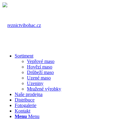
Sortiment
Vepřové maso
Hovězí maso
Drůbeží maso
Uzené maso
Uzeniny
Mražené výrobky
Naše prodejna
Distribuce
Fotogalerie
Kontakt
Menu
Menu