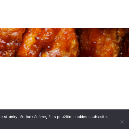
e stránky předpokládáme, že s použitím cookies souhlasíte.