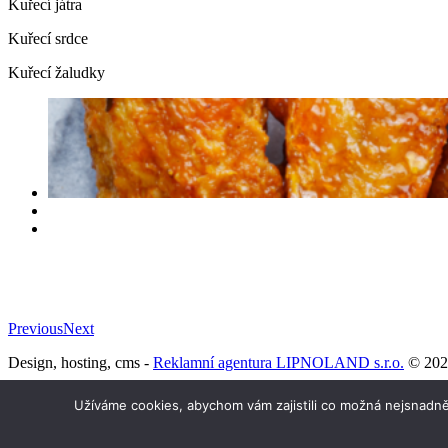
Kuřecí játra
Kuřecí srdce
Kuřecí žaludky
Previous
Next
Design, hosting, cms -
Reklamní agentura LIPNOLAND s.r.o.
© 202
Naše prodejna
Užíváme cookies, abychom vám zajistili co možná nejsnadně
Kontakt