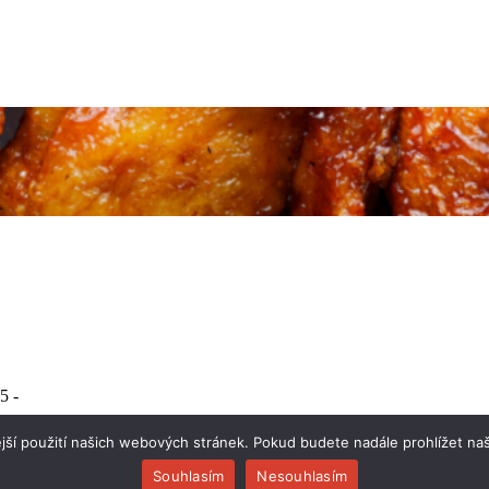
5
-
jší použití našich webových stránek. Pokud budete nadále prohlížet naš
Souhlasím
Nesouhlasím